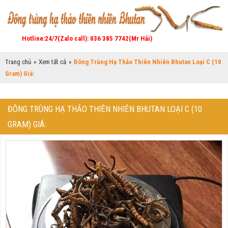
Hotline:24/7(Zalo call): 036 385 7742(Mr Hải)
Trang chủ
»
Xem tất cả
»
Đông Trùng Hạ Thảo Thiên Nhiên Bhutan Loại C (10
Gram) Giá:
ĐÔNG TRÙNG HẠ THẢO THIÊN NHIÊN BHUTAN LOẠI C (10
GRAM) GIÁ: