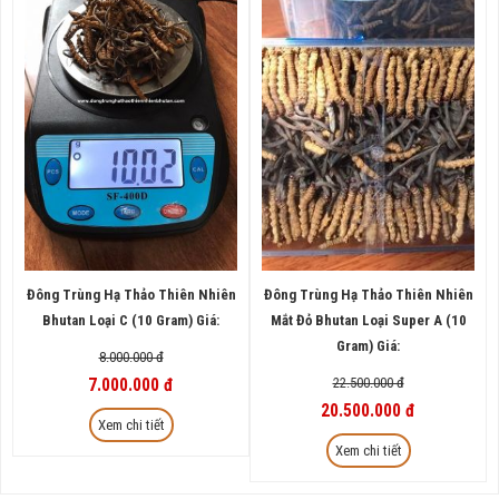
Đông Trùng Hạ Thảo Thiên Nhiên
Đông Trùng Hạ Thảo Thiên Nhiên
Bhutan Loại C (10 Gram) Giá:
Mắt Đỏ Bhutan Loại Super A (10
Gram) Giá:
8.000.000 đ
22.500.000 đ
7.000.000 đ
20.500.000 đ
Xem chi tiết
Xem chi tiết